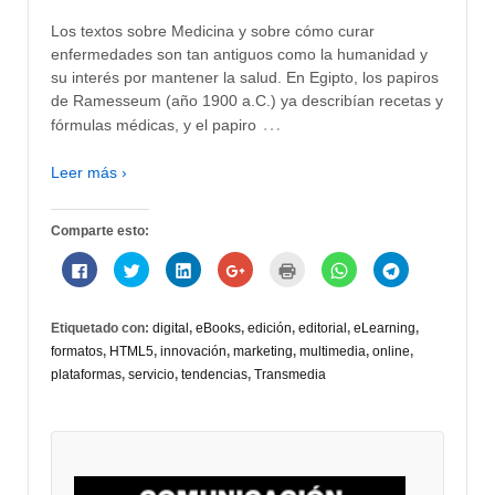
Los textos sobre Medicina y sobre cómo curar
enfermedades son tan antiguos como la humanidad y
su interés por mantener la salud. En Egipto, los papiros
de Ramesseum (año 1900 a.C.) ya describían recetas y
…
fórmulas médicas, y el papiro
Leer más ›
Comparte esto:
Haz
Haz
Haz
Haz
Haz
Haz
Haz
clic
clic
clic
clic
clic
clic
clic
para
para
para
para
para
para
para
compartir
compartir
compartir
compartir
imprimir
compartir
compartir
en
en
en
en
(Se
en
en
Etiquetado con:
digital
,
eBooks
,
edición
,
editorial
,
eLearning
,
Facebook
Twitter
LinkedIn
Google+
abre
WhatsApp
Telegram
(Se
(Se
(Se
(Se
en
(Se
(Se
formatos
,
HTML5
,
innovación
,
marketing
,
multimedia
,
online
,
abre
abre
abre
abre
una
abre
abre
en
en
en
en
ventana
en
en
plataformas
,
servicio
,
tendencias
,
Transmedia
una
una
una
una
nueva)
una
una
ventana
ventana
ventana
ventana
ventana
ventana
nueva)
nueva)
nueva)
nueva)
nueva)
nueva)