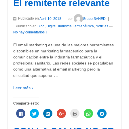
El remitente relevante
Facebook
Twitter
LinkedIn
Google+
abre
WhatsApp
Telegram
(Se
(Se
(Se
(Se
en
(Se
(Se
abre
abre
abre
abre
una
abre
abre
en
en
en
en
ventana
en
en
una
una
una
una
nueva)
una
una
ventana
ventana
ventana
ventana
ventana
ventana
Publicado en
Abril 10, 2018
por
Grupo SANED
nueva)
nueva)
nueva)
nueva)
nueva)
nueva)
Publicado en
Blog
,
Digital
,
Industria Farmacéutica
,
Noticias
—
No hay comentarios ↓
El email marketing es una de las mejores herramientas
disponibles en marketing farmacéutico para la
comunicación entre la industria farmacéutica y el
profesional sanitario. Las redes sociales se postulaban
como una alternativa al email marketing pero la
…
dificultad que supone
Leer más ›
Comparte esto:
Haz
Haz
Haz
Haz
Haz
Haz
Haz
clic
clic
clic
clic
clic
clic
clic
para
para
para
para
para
para
para
compartir
compartir
compartir
compartir
imprimir
compartir
compartir
en
en
en
en
(Se
en
en