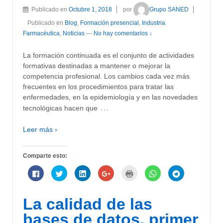
Publicado en
Octubre 1, 2018
por
Grupo SANED
Publicado en
Blog
,
Formación presencial
,
Industria
Farmacéutica
,
Noticias
—
No hay comentarios ↓
La formación continuada es el conjunto de actividades
formativas destinadas a mantener o mejorar la
competencia profesional. Los cambios cada vez más
frecuentes en los procedimientos para tratar las
enfermedades, en la epidemiología y en las novedades
…
tecnológicas hacen que
Leer más ›
Comparte esto:
Haz
Haz
Haz
Haz
Haz
Haz
Haz
clic
clic
clic
clic
clic
clic
clic
para
para
para
para
para
para
para
compartir
compartir
compartir
compartir
imprimir
compartir
compartir
en
en
en
en
(Se
en
en
La calidad de las
Facebook
Twitter
LinkedIn
Google+
abre
WhatsApp
Telegram
(Se
(Se
(Se
(Se
en
(Se
(Se
abre
abre
abre
abre
una
abre
abre
bases de datos, primer
en
en
en
en
ventana
en
en