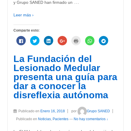
…
y Grupo SANED han firmado un
Leer más ›
Comparte esto:
Haz
Haz
Haz
Haz
Haz
Haz
Haz
clic
clic
clic
clic
clic
clic
clic
para
para
para
para
para
para
para
compartir
compartir
compartir
compartir
imprimir
compartir
compartir
en
en
en
en
(Se
en
en
La Fundación del
Facebook
Twitter
LinkedIn
Google+
abre
WhatsApp
Telegram
(Se
(Se
(Se
(Se
en
(Se
(Se
abre
abre
abre
abre
una
abre
abre
Lesionado Medular
en
en
en
en
ventana
en
en
una
una
una
una
nueva)
una
una
presenta una guía para
ventana
ventana
ventana
ventana
ventana
ventana
nueva)
nueva)
nueva)
nueva)
nueva)
nueva)
dar a conocer la
disreflexia autónoma
Publicado en
Enero 16, 2018
por
Grupo SANED
Publicado en
Noticias
,
Pacientes
—
No hay comentarios ↓