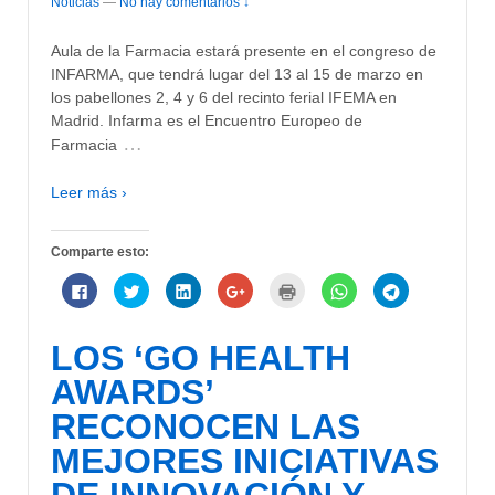
Noticias
—
No hay comentarios ↓
Aula de la Farmacia estará presente en el congreso de
INFARMA, que tendrá lugar del 13 al 15 de marzo en
los pabellones 2, 4 y 6 del recinto ferial IFEMA en
Madrid. Infarma es el Encuentro Europeo de
…
Farmacia
Leer más ›
Comparte esto:
Haz
Haz
Haz
Haz
Haz
Haz
Haz
clic
clic
clic
clic
clic
clic
clic
para
para
para
para
para
para
para
compartir
compartir
compartir
compartir
imprimir
compartir
compartir
en
en
en
en
(Se
en
en
LOS ‘GO HEALTH
Facebook
Twitter
LinkedIn
Google+
abre
WhatsApp
Telegram
(Se
(Se
(Se
(Se
en
(Se
(Se
abre
abre
abre
abre
una
abre
abre
AWARDS’
en
en
en
en
ventana
en
en
una
una
una
una
nueva)
una
una
RECONOCEN LAS
ventana
ventana
ventana
ventana
ventana
ventana
nueva)
nueva)
nueva)
nueva)
nueva)
nueva)
MEJORES INICIATIVAS