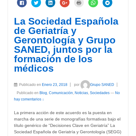
Haz
Haz
Haz
Haz
Haz
Haz
Haz
clic
clic
clic
clic
clic
clic
clic
para
para
para
para
para
para
para
compartir
compartir
compartir
compartir
imprimir
compartir
compartir
en
en
en
en
(Se
en
en
La Sociedad Española
Facebook
Twitter
LinkedIn
Google+
abre
WhatsApp
Telegram
(Se
(Se
(Se
(Se
en
(Se
(Se
abre
abre
abre
abre
una
abre
abre
de Geriatría y
en
en
en
en
ventana
en
en
una
una
una
una
nueva)
una
una
Gerontología y Grupo
ventana
ventana
ventana
ventana
ventana
ventana
nueva)
nueva)
nueva)
nueva)
nueva)
nueva)
SANED, juntos por la
formación de los
médicos
Publicado en
Enero 23, 2018
por
Grupo SANED
Publicado en
Blog
,
Comunicación
,
Noticias
,
Sociedades
—
No
hay comentarios ↓
La primera acción de este acuerdo es la puesta en
marcha de una serie de monografías formativas bajo el
título genérico de “Decisiones Clave en Geriatría” La
Sociedad Española de Geriatría y Gerontología (SEGG)