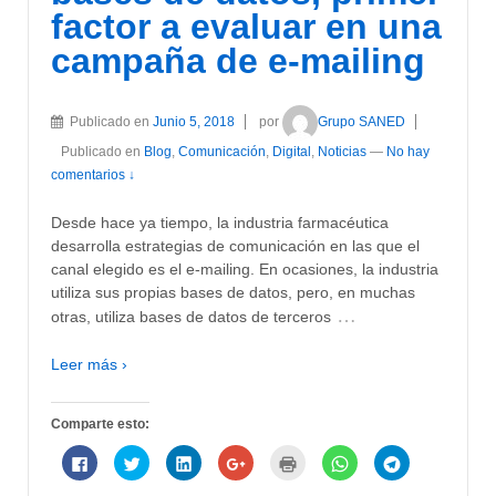
una
una
una
una
nueva)
una
una
factor a evaluar en una
ventana
ventana
ventana
ventana
ventana
ventana
nueva)
nueva)
nueva)
nueva)
nueva)
nueva)
campaña de e-mailing
Publicado en
Junio 5, 2018
por
Grupo SANED
Publicado en
Blog
,
Comunicación
,
Digital
,
Noticias
—
No hay
comentarios ↓
Desde hace ya tiempo, la industria farmacéutica
desarrolla estrategias de comunicación en las que el
canal elegido es el e-mailing. En ocasiones, la industria
utiliza sus propias bases de datos, pero, en muchas
…
otras, utiliza bases de datos de terceros
Leer más ›
Comparte esto:
Haz
Haz
Haz
Haz
Haz
Haz
Haz
clic
clic
clic
clic
clic
clic
clic
para
para
para
para
para
para
para