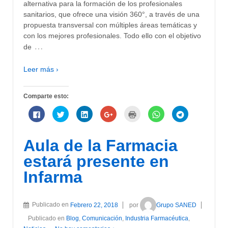
alternativa para la formación de los profesionales
sanitarios, que ofrece una visión 360°, a través de una
propuesta transversal con múltiples áreas temáticas y
con los mejores profesionales. Todo ello con el objetivo
…
de
Leer más ›
Comparte esto:
Haz
Haz
Haz
Haz
Haz
Haz
Haz
clic
clic
clic
clic
clic
clic
clic
para
para
para
para
para
para
para
compartir
compartir
compartir
compartir
imprimir
compartir
compartir
en
en
en
en
(Se
en
en
Aula de la Farmacia
Facebook
Twitter
LinkedIn
Google+
abre
WhatsApp
Telegram
(Se
(Se
(Se
(Se
en
(Se
(Se
abre
abre
abre
abre
una
abre
abre
estará presente en
en
en
en
en
ventana
en
en
una
una
una
una
nueva)
una
una
Infarma
ventana
ventana
ventana
ventana
ventana
ventana
nueva)
nueva)
nueva)
nueva)
nueva)
nueva)
Publicado en
Febrero 22, 2018
por
Grupo SANED
Publicado en
Blog
,
Comunicación
,
Industria Farmacéutica
,